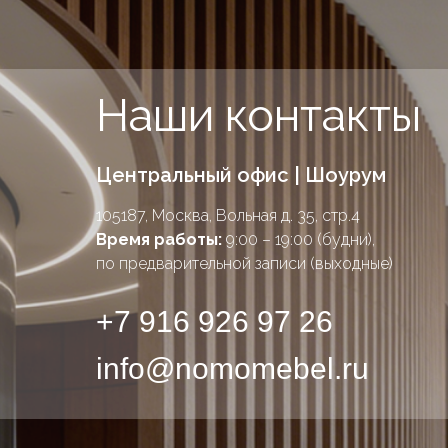
Наши контакты
Центральный офис | Шоурум
105187, Москва, Вольная д. 35, стр.4
Время работы:
9:00 – 19:00 (будни),
по предварительной записи (выходные)
+7 916 926 97 26
info@nomomebel.ru