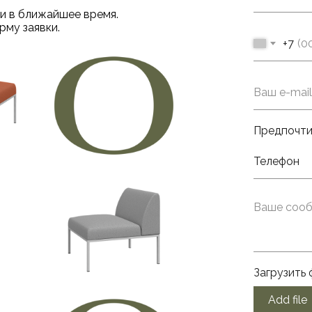
и в ближайшее время.
рму заявки.
+7
Предпочти
Загрузить 
Add file