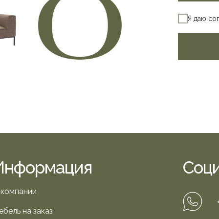
Я даю со
Информация
Соци
 компании
ебель на заказ