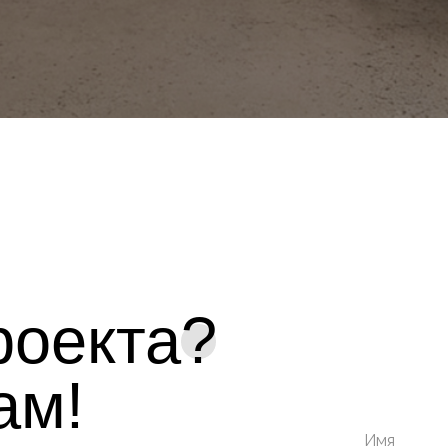
роекта?
ам!