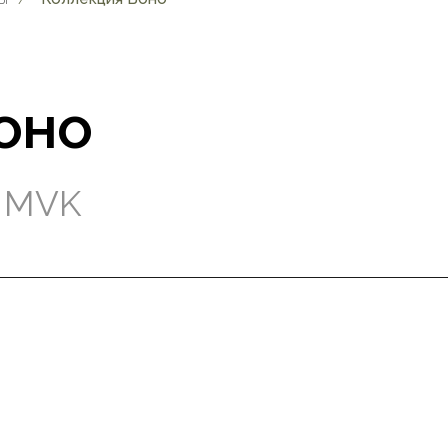
оно
я MVK