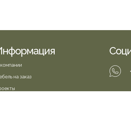
Информация
Соци
 компании
ебель на заказ
роекты
IN
онтакты
Партнерам
+7 (