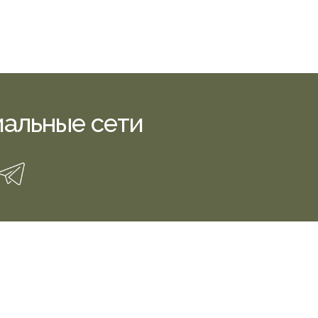
альные сети
FO@NOMOMEBEL.RU
916) 926 97 26